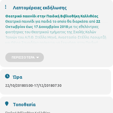
Λεπτομέρειες εκδήλωσης
Θεατρικό παιχνίδι στην Παιδική Βιβλιοθήκη Καλλιθέας
Θεατρικό παιχνίδι για παιδιά το οποίο θα διαρκέσει από
22
Οκτωβρίου έως 17 Δεκεμβρίου 2018
με τις εθελόντριες
φοιτήτριες του Θεατρικού τμήματος της Σχολής Καλών
Τεχνών του Α.Π.Θ. Στέλλα Μηνά, Αναστασία-Στέλλα Λαουμτζή
και Θένια Σπυριδάκη πρόκειται να ξεκινήσει στην Παιδική
Βιβλιοθήκη Καλλιθέας.
Θα δημιουργηθούν δύο τμήματα και οι
συναντήσεις θα γίνονται
κάθε Δευτέρα : 5.00-6.00μ.μ.
για
ΠΕΡΙΣΣΌΤΕΡΑ
παιδιά νηπιαγωγείου και Α΄τάξης και
6.30-7.30μ.μ.
για παιδιά
Β΄, Γ΄, Δ΄ τάξης. (12 παιδιά σε κάθε τμήμα).
Οι εγγραφές
ξεκινούν Τρίτη 16 Οκτωβρίου 2018 με φυσική
παρουσία των
ενδιαφερομένων. Θα τηρηθεί σειρά προτεραιότητας.
Ώρα
22/10/2018
05:00
-
17/12/2018
07:30
Τοποθεσία
Παιδική Βιβλιοθήκη Καλλιθέας