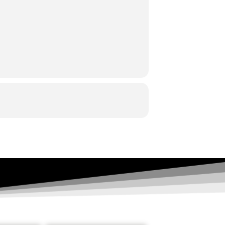
κη
Άνω Πόλης
Κρίσπου 7
,
τ
ηλ: 2310