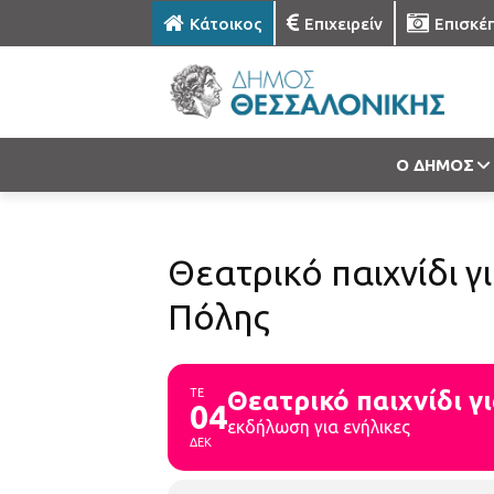
Κάτοικος
Επιχειρείν
Επισκέ
Ο ΔΗΜΟΣ
Θεατρικό παιχνίδι 
Πόλης
ΤΕ
Θεατρικό παιχνίδι γ
04
εκδήλωση για ενήλικες
ΔΕΚ