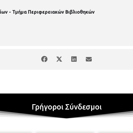
είων Τμήμα Περιφερειακών Βιβλιοθηκών
Περιφερειακή Βιβλιοθή
ssaloniki.gr
ίων - Τμήμα Περιφερειακών Βιβλιοθηκών
anopolis/
Γρήγοροι Σύνδεσμοι