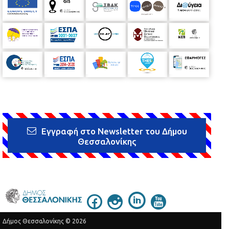
ΟΙ ΣΥΝΤΕΛΕΣΤΕΣ Σκηνοθεσία, διδασκαλία και διασκευή
κειμένου: Βίκυ Γρηγοριάδου. ΜΟΥΣΙΚΗ ΕΠΙΜΕΛΕΙΑ: Β.
Γρηγοριάδου - Ε.Τανάνη ΣΚΗΝΙΚΑ: Γ. Ντάφλος KOΣTOYMIA: Αν.
Καντή VIDEO ΤΕΛΟΥΣ: Ε.Τανάνη – Αλ. Δαλαμήτρας ΠΟΙΗΜΑ
ΤΕΛΟΥΣ ΠΑΡΑΣΤΑΣΗΣ: Κ. Μαυροδής ΜΑΚΙΓΙΑΖ -
ΦΩΤΟΓΡΑΦΗΣΗ ΑΦΙΣΑΣ: Leio Ross TEASER: Ι. Θεοδοσιάδης
ΟΡΓΑΝΩΣΗ ΠΑΡΑΓΩΓΗΣ: Πολιτιστικός Σύλλογος «ΕΝ ΔΡΑΣΕΙ»
ΠΑΙΖΟΥΝ: ΑΦΕΝΤΡΑ: Ε. Τανάνη ΠΑΤΕΡΑΣ: Ι. Καϊσίδης ΜΗΤΕΡΑ: Δ.
Κουτσουμπάκη και Α. Πετροπούλου ΑΔΕΡΦΗ: Κ.Αποστολίδου -
Κ.Γρηγορίου ΑΡΡΑΒΩΝΙΑΣΤΙΚΟΣ: Κ. Μαυροδής ΙΑΤΡΟΔΙΚΑΣΤΗΣ:
Π. Σδρώζη ΜΑΡΤΥΡΑΣ ΚΑΤΗΓΟΡΙΑΣ: Α. Καντή ΜΑΡΤΥΡΑΣ
ΥΠΕΡΑΣΠΙΣΗΣ: Ε. Ταρτσόγλου - Ε. Μπακαλούδη ΕΙΣΑΓΓΕΛΕΑΣ: Ε.
Εγγραφή στο Newsletter του Δήμου
Γραμματικοπούλου ΔΗΜΟΣΙΟΓΡΑΦΟΣ: Κ. Φρόνιμου
Θεσσαλονίκης
ΣΥΝΗΓΟΡΟΣ ΥΠΕΡΑΣΠΙΣΗΣ: Μ. Ναϊσίδης ΒΙΑΣΤΗΣ: Κ. Μαυροδής
ΚΟΙΝΩΝΙΑ: Όλος ο θίασος Η είσοδος θα είναι ελεύθερη για το
κοινό.
Δήμος Θεσσαλονίκης © 2026