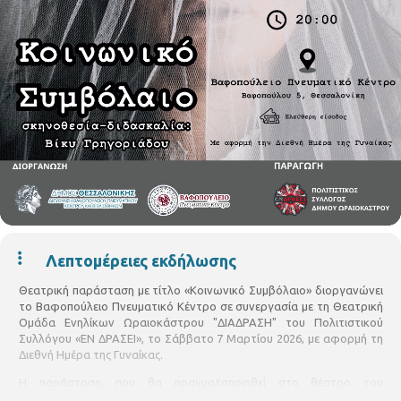
Λεπτομέρειες εκδήλωσης
Θεατρική παράσταση με τίτλο «Κοινωνικό Συμβόλαιο» διοργανώνει
το Βαφοπούλειο Πνευματικό Κέντρο σε συνεργασία με τη Θεατρική
Ομάδα Ενηλίκων Ωραιοκάστρου "ΔΙΑΔΡΑΣΗ" του Πολιτιστικού
Συλλόγου «ΕΝ ΔΡΑΣΕΙ», το Σάββατο 7 Μαρτίου 2026, με αφορμή τη
Διεθνή Ημέρα της Γυναίκας.
Η παράσταση, που θα πραγματοποιηθεί στο θέατρο του
Πνευματικού Κέντρου (Γ. Βαφόπουλου 3-5), στις 20:00, βασίζεται στο