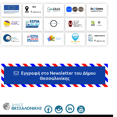
Αριστοτελείου Πανεπιστημίου. Η συμμετοχή είναι δωρεάν και
θα παρασχεθούν βεβαιώσεις παρακολούθησης, από τον Όμιλο
New York College, για αυτό απαιτείται η ηλεκτρονική
προεγγραφή των συμμετεχόντων στον παρακάτω σύνδεσμο:
http://www.nyc.gr/el/seminarthes
Το πρόγραμμα της εκδήλωσης
μπορείτε να το αναζητήσετε στον σύνδεσμο:
http://www.nyc.gr/sites/default/files/nycthes/perifereiakes_exel
ixeis_kai_o_rolos_tis_elladas_3.pdf
Κράτα το
Εγγραφή στο Newsletter του Δήμου
Θεσσαλονίκης