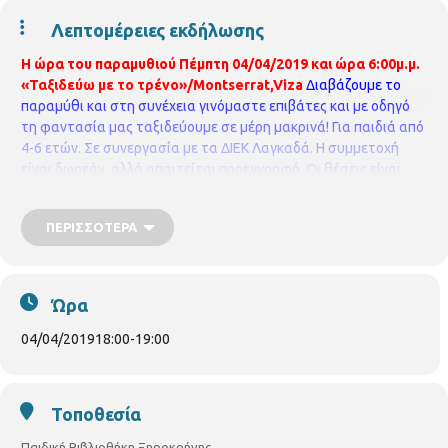
Λεπτομέρειες εκδήλωσης
Η ώρα του παραμυθιού
Πέμπτη 04/04/2019 και ώρα 6:00μ.μ.
«Ταξιδεύω με το τρένο»/Montserrat,Viza
Διαβάζουμε το
παραμύθι και στη συνέχεια γινόμαστε επιβάτες και με οδηγό
τη φαντασία μας ταξιδεύουμε σε μέρη μακρινά!
Για παιδιά από
4-6 ετών.
Σε συνεργασία με τα ΔΙΕΚ Λαγκαδά.
Η συμμετοχή
είναι δωρεάν, αλλά απαιτείται προεγγραφή. Οι θέσεις είναι
περιορισμένες και θα τηρηθεί απόλυτη σειρά προτεραιότητας,
ενώ θα υπάρξει λίστα αναμονής σε περίπτωση υπεράριθμων
ΠΕΡΙΣΣΌΤΕΡΑ
εγγραφών.
ΠΑΙΔΙΚΗ ΒΙΒΛΙΟΘΗΚΗ ΞΗΡΟΚΡΗΝΗΣ
Γρ. Κολωνιάρη
23
Τ.κ.54629
Τηλ.2310514780
p.vivlio.xirokrinis@thessaloniki.gr
https://www.facebook.com/pbibjir
Ώρα
04/04/2019
18:00
-
19:00
Τοποθεσία
Παιδική Βιβλιοθήκη Ξηροκρήνης