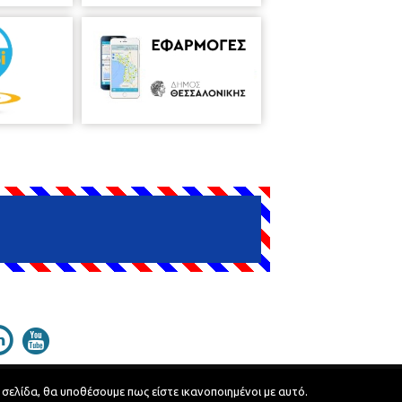
 σελίδα, θα υποθέσουμε πως είστε ικανοποιημένοι με αυτό.
Developed by
MyCompany Projects