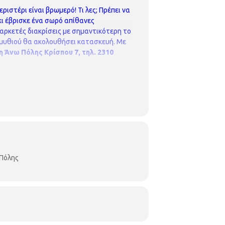
εριστέρι είναι βρωμερό! Τι λες; Πρέπει να
 κι έβρισκε ένα σωρό απίθανες
ν αρκετές διακρίσεις με σημαντικότερη το
υθιού θα ακολουθήσει κατασκευή.
Με
κη Άνω Πόλης
Κρίσπου 7, τηλ. 2310
 Πόλης