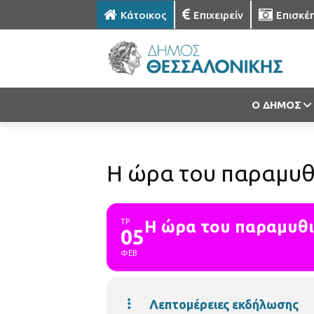
Κάτοικος
Επιχειρείν
Επισκέ
Ο ΔΗΜΟΣ
Η ώρα του παραμυθι
ΤΡ
Η ώρα του παραμυθι
05
ΦΕΒ
Λεπτομέρειες εκδήλωσης