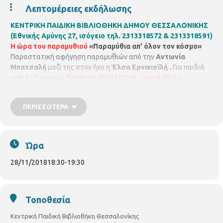
Λεπτομέρειες εκδήλωσης
ΚΕΝΤΡΙΚΗ ΠΑΙΔΙΚΗ ΒΙΒΛΙΟΘΗΚΗ ΔΗΜΟΥ ΘΕΣΣΑΛΟΝΙΚΗΣ
(Εθνικής Αμύνης 27, ισόγειο τηλ. 2313318572 & 2313318591)
Η ώρα του παραμυθιού
«Παραμύθια απ’ όλον τον κόσμο»
Παραστατική αφήγηση παραμυθιών από την
Αντωνία
Μπατσαλή
μαζί της στον ήχο η
Έλσα Ερνικιοϊλή .
Για παιδιά
από 4 - 7 χρονών.
Τετάρτη 28/11/2018, ώρα 6.30 μ.μ. –
7.30μ.μ.
ΠΕΡΙΣΣΌΤΕΡΑ
Ώρα
28/11/2018
18:30
-
19:30
Τοποθεσία
Κεντρική Παιδική Βιβλιοθήκη Θεσσαλονίκης