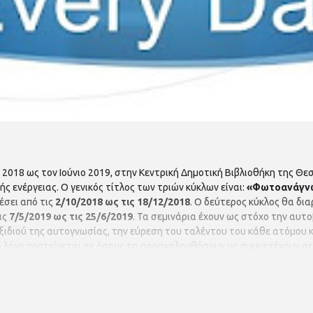
 2018 ως τον Ιούνιο 2019, στην Κεντρική Δημοτική Βιβλιοθήκη της Θ
ς ενέργειας. Ο γενικός τίτλος των τριών κύκλων είναι:
«Φωτοανάγνωσ
έσει από τις
2/10/2018 ως τις 18/12/2018
. Ο δεύτερος κύκλος θα δια
ις
7/5/2019 ως τις 25/6/2019
. Τα σεμινάρια έχουν ως στόχο την αυτ
ξιδιού της αυτογνωσίας, την εύρεση του ταλέντου του κάθε ατόμου κ
το λόγο προτείνεται σε όσους τα παρακολουθήσουν να συμμετέχουν σε
της βιβλιοθήκης (Εθνικής Αμύνης 27). Αυτήν την
Τρίτη 11 Δεκεμβρίο
α συνειδητοποιήσουν τις περιοριστικές τους πεποιθήσεις στον τομέα
γούμενης Τρίτης. Τα σεμινάρια είναι δωρεάν και οι συμμετέχοντες 
ς είναι ελεύθερη. Δεν χρειάζεται προεγγραφή. Πληροφορίες: Κωνστα