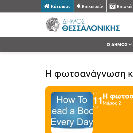
Κάτοικος
Επιχειρείν
Επισκέ
Ο ΔΗΜΟΣ
Η φωτοανάγνωση κα
ΤΡ
Η φωτοα
11
Μέρος 2
ΔΕΚ