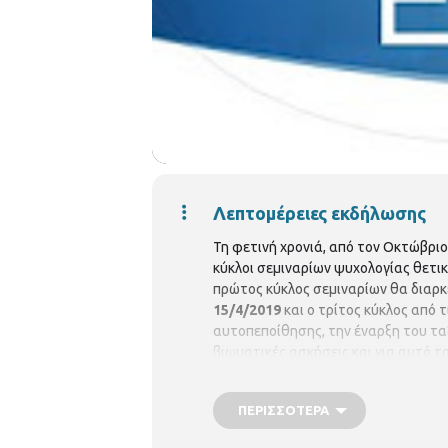
Λεπτομέρειες εκδήλωσης
Τη φετινή χρονιά, από τον Οκτώβριο
κύκλοι σεμιναρίων ψυχολογίας θετική
πρώτος κύκλος σεμιναρίων θα διαρκ
15/4/2019
και ο τρίτος κύκλος από τ
αυτοπεποίθησης, την έναρξη του τα
βιωματικές ασκήσεις και για αυτό 
Τρίτη στις 19:30
στο δεύτερο όροφο 
κάνουν βιωματικές ασκήσεις ώστε ν
ΠΕΡΙΣΣΌΤΕΡΑ
επεξεργασία των ασκήσεων της προη
επωφελούνται τα μέγιστα. Η είσοδο