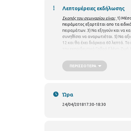
Λεπτομέρειες εκδήλωσης
Σκοπός του σεμιναρίου είναι:
1) Μέσ
πειράματος εξαρτάται απο τα ειδικά
πειραμάτων. 3) Να εξηγούν και να κ
συνηθίσει να αναρωτιέται. 5) Να αξ
12 και θα έχει διάρκεια 60 λεπτά. 
την εκπαιδευτικό Γαβρά Ελένη-Ζωή.
σεμιναρίου:
Ενότητα 1: Τρίτη 24/4
ΠΕΡΙΣΣΌΤΕΡΑ
Ενότητα 2: Τρίτη 8/5
Ενότητα 3: Τρίτη 15/5
Ενότητα 4: Τρίτη 22/5
Ώρα
24/04/2018
17:30
-
18:30