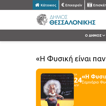
Κάτοικος
Επιχειρείν
Επισκέ
Ο ΔΗΜΟΣ
«Η Φυσική είναι παν
ΤΡ
«Η Φυσικ
24
Σεμινάριο Φυσ
ΑΠΡ