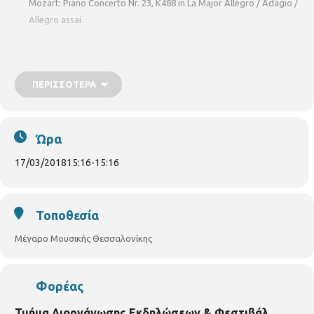
Mozart: Piano Concerto Nr. 23, K488 in La Major Allegro / Adagio /
Allegro assai
Β' Μέρος
W.A. Mozart: Prague Symphony Nr. 38, K504 Adagio –
Allegro / Andante / Finale – presto
ΠΕΡΙΣΣΌΤΕΡΑ
Συμφωνική Ορχήστρα Δήμου Θεσσαλονίκης
Ώρα
17/03/2018
15:16
-
15:16
Τοποθεσία
Μέγαρο Μουσικής Θεσσαλονίκης
Φορέας
Τμήμα Διοργάνωσης Εκδηλώσεων & Φεστιβάλ