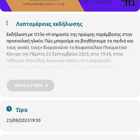
Λεπτομέρειες εκδήλωσης
Εκδήλωση με τίτλο «Η σημασία της πρώιμης παρέμβασης στην
προσχολική ηλικία: Πώς μπορούμε να βοηθήσουμε τα παιδιά και
τους γονείς τους» διοργανώνει το Βαφοπούλειο Πνευματικό
Κέντρο την Πέμπτη 25 Σεπτεμβρίου 2025, στις 19:30, στην
αίθουσα «Μανόλης Αναγνωστάκης», στο Δημαρχείο
Θεσσαλονίκης (Βασ. Γεωργίου Α΄1). Στην εκδήλωση θα
συμμετέχουν ο Επιστημονικός Σύλλογος Μέριμνας Παιδιού και
Εφήβου (ΣΥΜΕΠΕ) και το Σωματείο Μέριμνας Παιδιού, με
ΠΕΡΙΣΣΌΤΕΡΑ
ομιλήτριες τις:
Ευτέρπη Κολαρά, λογοθεραπεύτρια, νηπιαγωγό πρώιμης
παρέμβασης, ειδική παιδαγωγό και σύμβουλο γονέων (κεντρική
Ώρα
ομιλήτρια)
Χριστίνα Χατζηδημητρίου, κλινική ψυχολόγο Phd
25/09/2025
19:30
Πηνελόπη Καραγιάννη, ψυχολόγο Msc, ζωοθεραπεύτρια
Ευγενία Καραζιώτη, ειδική παιδαγωγό, ζωοθεραπεύτρια