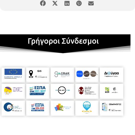
Στο πλαίσιο της εκδήλωσης θα γίνει αναφορά στη σημασία
της πρώιμης παρέμβασης στα παιδιά με ενδείξεις
νευροαναπτυξιακών διαταραχών. Επιπλέον, θα παρουσιαστεί
το πρωτοπόρο πρόγραμμα «Ζεστή αγκαλιά», που σχεδιάστηκε
και υλοποιείται από μέλη του ΣΥΜΕΠΕ στον Παιδικό Σταθμό
Γρήγοροι Σύνδεσμοι
της Μέριμνας Παιδιού. Το συγκεκριμένο πρόγραμμα
περιλαμβάνει τόσο την πρώιμη παρέμβαση, όσο και την
συμπερίληψη (με συνύπαρξη τυπικών παιδιών και παιδιών με
δυσκολίες). Η παρουσίαση απευθύνεται σε γονείς, γιαγιάδες,
παππούδες, σε βρεφονηπιοκόμους, παιδιάτρους και σε άτομα
που εμπλέκονται στη φροντίδα των παιδιών. Η είσοδος θα
είναι ελεύθερη για το κοινό.
Λίγα λόγια για τις ομιλήτριες
Η
Ευτέρπη
Κολαρά
είναι νηπιαγωγός πρώιμης παρέμβασης,
λογοθεραπεύτρια, ειδική παιδαγωγός και σύμβουλος γονέων με
μεταπτυχιακές σπουδές στη Γερμανία και στις ΗΠΑ. Διαθέτει
πολυετή εμπειρία στην υποστήριξη παιδιών κι εφήβων.
Παρουσιάζει σε εβδομαδιαία βάση την εκπομπή «Όλα για το
Παιδί και την Οικογένεια» και είναι η επιστημονική υπεύθυνη
του Κέντρου Ειδικών Θεραπειών «ΑΛΜΑ» που εδρεύει στη
Θεσσαλονίκη από το 1996. Η
Χριστίνα Χατζηδημητρίου
είναι