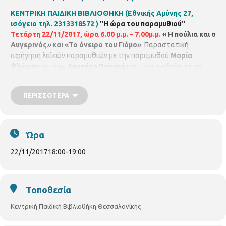
ΚΕΝΤΡΙΚΗ ΠΑΙΔΙΚΗ ΒΙΒΛΙΟΘΗΚΗ (Εθνικής Αμύνης 27,
ισόγειο τηλ. 2313318572 )
"Η ώρα του παραμυθιού"
Τετάρτη 22/11/2017
,
ώρα 6.00 μ.μ. – 7.00μ.μ.
« Η πούλια και ο
Αυγερινός
»
και «Το όνειρο του Γιόμο»
. Παραστατική
αφήγηση λαϊκών παραμυθιών με την παραμυθού
Μαρία
Φλώρου
και τον
Λευτέρη Πασσιά
που τη συνοδεύει με τη
μουσική και τα τραγούδια του. Στη συνέχεια γινόμαστε μια
μεγάλη παρέα και ζωγραφίζουμε όλοι μαζί. Για παιδιά από 4 - 8
ΠΕΡΙΣΣΌΤΕΡΑ
ετών. Με τηλεφωνική προεγγραφή έως 20 παιδιά.
Ώρα
22/11/2017
18:00
-
19:00
Τοποθεσία
Κεντρική Παιδική Βιβλιοθήκη Θεσσαλονίκης