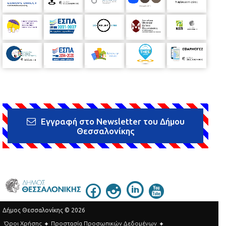
Εγγραφή στο Newsletter του Δήμου
Θεσσαλονίκης
Δήμος Θεσσαλονίκης © 2026
Όροι Χρήσης
Προστασία Προσωπικών Δεδομένων