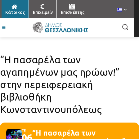
Κάτοικος
Επιχειρείν
Επισκέπτης
“Η πασαρέλα των
αγαπημένων μας ηρώων!”
στην περειφερειακή
βιβλιοθήκη
Κωνσταντινουπόλεως
ΤΕ
“Η πασαρέλα των
06