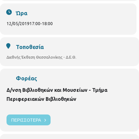
ΠΕΡΙΦΕΡΕΙΑΚΩΝ ΒΙΒΛΙΟΘΗΚΩΝ ΔΗΜΟΥ ΘΕΣΣΑΛΟΝΙΚΗΣ)
ΟΜΑΔΑ ΘΕΑΤΡΙΚΟΥ ΕΡΓΑΣΤΗΡΙΟΥ ΝΤΟΥέΝΤΕ
ΠΑΙΔΙΚΗ
Ώρα
ΒΙΒΛΙΟΘΗΚΗ ΟΡΕΣΤΟΥ
ΟΡΕΣΤΟΥ 33 & ΧΑΛΚΙΔΙΚΗΣ
ΤΗΛ.
2310852384
pvivlio.orestou@thessaloniki.gr
12/05/2019
17:00
-
18:00
Τοποθεσία
Διεθνής Έκθεση Θεσσαλονίκης - Δ.Ε.Θ.
Φορέας
Δ/νση Βιβλιοθηκών και Μουσείων - Τμήμα
Περιφερειακών Βιβλιοθηκών
ΠΕΡΙΣΣΌΤΕΡΑ