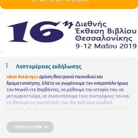
Λεπτομέρειες εκδήλωσης
«Δον Κιχώτης»
Δράση θεατρικού παιχνιδιού και
δραματοποίησης. Ελάτε να γνωρίσουμε τον ονειροπόλο ήρωα
του Μιγκέλ ντε Θερβάντες, να μάθουμε την ιστορία του, να
μεταμφιεστούμε, να συναντήσουμε τους συντρόφους του και
να ζήσουμε τις περιπέτειές του. Θα παίξουμε ομαδικά
παιχνίδια, θα δημιουργήσουμε θεατρικούς χαρακτήρες και θα
ζωντανέψουμε με ήχους και μουσικές τον μαγικό κόσμο της
λογοτεχνίας με όχημα το μαγικό ραβδάκι του θεάτρου.
Για
ΠΕΡΙΣΣΌΤΕΡΑ
παιδιά από 4-10 ετών.
ΑΙΘΟΥΣΑ 2 – ΠΕΡΙΠΤΕΡΟ 13
ΟΡΓΑΝΩΣΗ: ΠΑΙΔΙΚΗ ΒΙΒΛΙΟΘΗΚΗ ΟΡΕΣΤΟΥ (ΤΜΗΜΑ