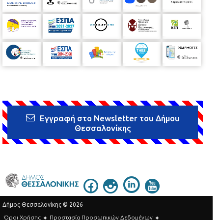
Εγγραφή στο Newsletter του Δήμου
Θεσσαλονίκης
Δήμος Θεσσαλονίκης © 2026
Όροι Χρήσης
Προστασία Προσωπικών Δεδομένων