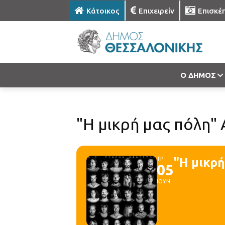
Κάτοικος
Επιχειρείν
Επισκέ
Ο ΔΗΜΟΣ
"Η μικρή μας πόλη"
ΤΡ
"Η μικρή
05
ΙΟΥΝ