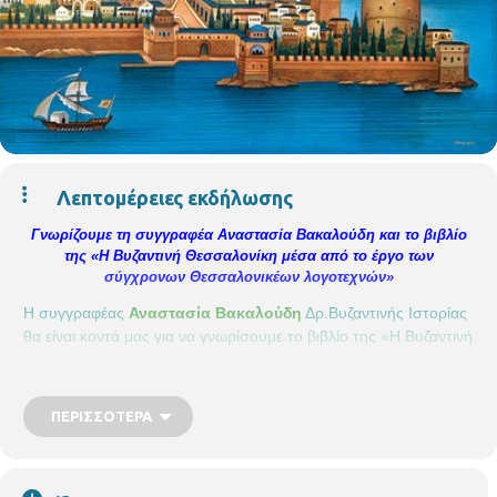
Λεπτομέρειες εκδήλωσης
Γνωρίζουμε τη συγγραφέα Αναστασία Βακαλούδη και το βιβλίο
της «Η Βυζαντινή Θεσσαλονίκη μέσα από το έργο των
σύγχρονων Θεσσαλονικέων λογοτεχνών»
Η συγγραφέας
Αναστασία Βακαλούδη
Δρ.Βυζαντινής Ιστορίας
θα είναι κοντά μας για να γνωρίσουμε το βιβλίο της «Η Βυζαντινή
Θεσσαλονίκη μέσα από το έργο των σύγχρονων Θεσσαλονικέων
λογοτεχνών» https://bit.ly/2HNqhO7
Μέσα από τα έργα των
σύγχρονων Θεσσαλονικέων λογοτεχνών ζωντανεύει η ιστορία
ΠΕΡΙΣΣΌΤΕΡΑ
της Βυζαντινής Θεσσαλονίκης και της Βυζαντινής
αυτοκρατορείας. Η μελέτη αυτή είναι ένα συναρπαστικό ταξίδι
ανάμεσα στο παρελθόν και το παρόν, μέσα από τη λογοτεχνία,