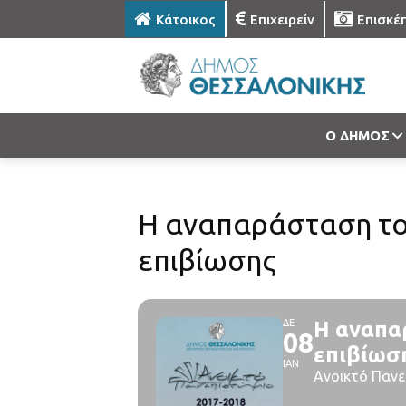
Κάτοικος
Επιχειρείν
Επισκέ
Ο ΔΗΜΟΣ
Η αναπαράσταση του
επιβίωσης
ΔΕ
Η αναπα
08
επιβίωσ
ΙΑΝ
Ανοικτό Πανε