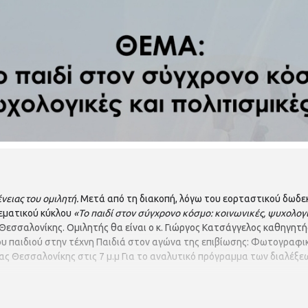
ειας του ομιλητή.
Μετά από τη διακοπή, λόγω του εορταστικού δωδε
 θεματικού κύκλου
«Το παιδί στον σύγχρονο κόσμο: κοινωνικές, ψυχολογι
Θεσσαλονίκης. Ομιλητής θα είναι ο κ. Γιώργος Κατσάγγελος καθηγητή
ου παιδιού στην τέχνη Παιδιά στον αγώνα της επιβίωσης: Φωτογραφ
ας Θεσσαλονίκης στις 7 μ.μ Για το αναλυτικό πρόγραμμα των διαλέξ