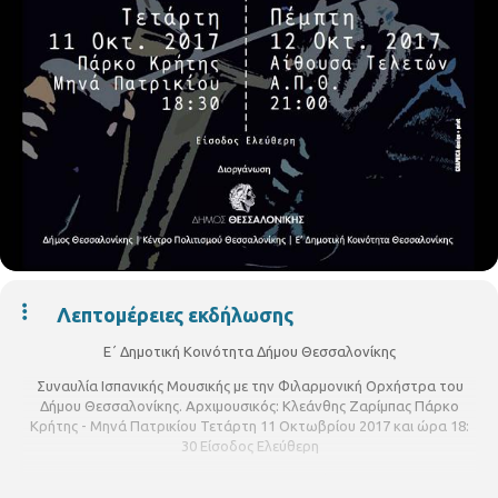
Λεπτομέρειες εκδήλωσης
Ε΄ Δημοτική Κοινότητα Δήμου Θεσσαλονίκης
Συναυλία Ισπανικής Μουσικής με την Φιλαρμονική Ορχήστρα του
Δήμου Θεσσαλονίκης. Αρχιμουσικός: Κλεάνθης Ζαρίμπας Πάρκο
Κρήτης - Μηνά Πατρικίου Τετάρτη 11 Οκτωβρίου 2017 και ώρα 18:
30 Είσοδος Ελεύθερη
Πρόγραμμα της συναυλίας