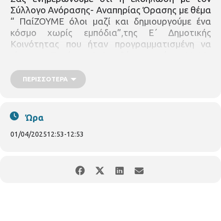
Σύλλογο Ανόρασης- Αναπηρίας Όρασης με θέμα
“ ΠαίΖΟΥΜΕ όλοι μαζί και δημιουργούμε ένα
κόσμο χωρίς εμπόδια”,της Ε΄ Δημοτικής
Κοινότητας που ήταν προγραμματισμένη να
γίνει την
Τετάρτη 2 Απριλίου και ώρα 10:00-
12:00
στον αύλειο χώρο της Κοινότητας (Βασ.
Όλγας 162 – 25ης Μαρτίου 24, Βίλα
ΠΕΡΙΣΣΌΤΕΡΑ
Μορντώχ),
αναβάλλεται
λόγω καιρικών
συνθηκών. Σύντομα θα ανακοινωθεί νέα
ημερομηνία.
Ώρα
01/04/2025
12:53
-
12:53