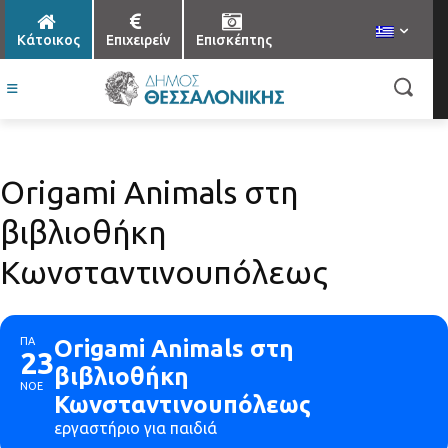
Κάτοικος
Επιχειρείν
Επισκέπτης
Origami Animals στη
βιβλιοθήκη
Κωνσταντινουπόλεως
ΠΑ
Origami Animals στη
23
βιβλιοθήκη
ΝΟΕ
Κωνσταντινουπόλεως
εργαστήριο για παιδιά