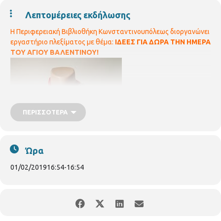
Λεπτομέρειες εκδήλωσης
Η Περιφερειακή Βιβλιοθήκη Κωνσταντινουπόλεως
διοργανώνει
εργαστήριο πλεξίματος με θέμα:
ΙΔΕΕΣ ΓΙΑ ΔΩΡΑ ΤΗΝ ΗΜΕΡΑ
ΤΟΥ ΑΓΙΟΥ ΒΑΛΕΝΤΙΝΟΥ!
ΠΕΡΙΣΣΌΤΕΡΑ
Ώρα
01/02/2019
16:54
-
16:54
Την Ημέρα του Αγίου Βαλεντίνου σας παρουσιάζουμε μερικές
ιδέες για να φτιάξετε τα δικά σας χειροποίητα δώρα.
Μπορείτε
επίσης να στολίσετε το χώρο σας με δικά σας στολίδια και να
δημιουργήσετε μια ρομαντική ατμόσφαιρα !
Πέμπτη
14/2/2019, 10 π.μ.- 12 π.μ με την εθελόντια Αρίστη