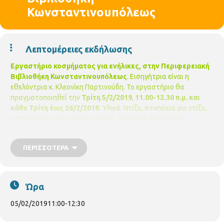
Κωνσταντινουπόλεως
Λεπτομέρειες εκδήλωσης
Εργαστήριο κοσμήματος για ενήλικες, στην Περιφερειακή
Βιβλιοθήκη Κωνσταντινουπόλεως
.
Εισηγήτρια είναι η
εθελόντρια κ. Κλεονίκη Παρτινούδη.
Το εργαστήριο θα
πραγματοποιηθεί την
Τρίτη 5/2/2019
,
11.00-12.30 π.μ.
και
κάθε Τρίτη έως 26/2/2018.
Υλικά: Ντίζα, στοπάκια για ντίζα,
παπαγαλάκια και χάντρες μικρές.
Εργαλεία: Πενσούλα,
μυτοτσίμπιδο και κόφτη.
Δηλώσεις συμμετοχών γίνονται
δεκτές στη βιβλιοθήκη.
Μέχρι 15 άτομα.
Χωρίς οικονομική
ΠΕΡΙΣΣΌΤΕΡΑ
επιβάρυνση.
Περιφερειακή Βιβλιοθήκη Κωνσταντινουπόλεως.
(Κων/πόλεως 45, τηλ. 2310-315100)
Ώρα
05/02/2019
11:00
-
12:30