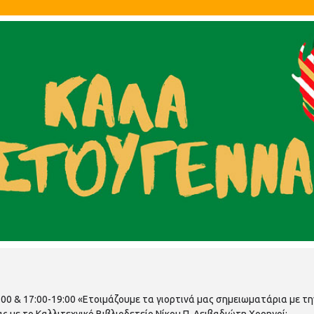
00 & 17:00-19:00 «Ετοιμάζουμε τα γιορτινά μας σημειωματάρια με την
ς με το Καλλιτεχνικό Βιβλιοδετείο Νίκου Π. Λειβαδιώτη Χορηγοί: