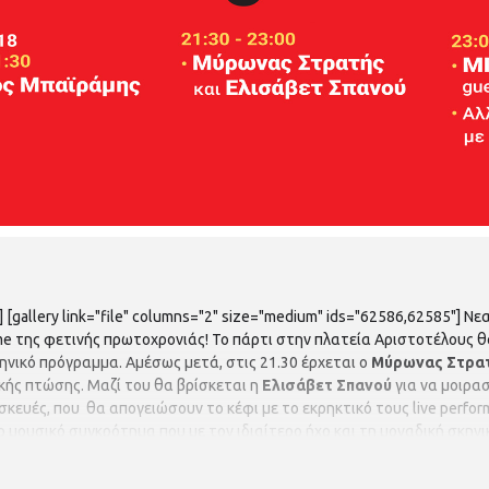
 [gallery link="file" columns="2" size="medium" ids="62586,62585"] 
e της φετινής πρωτοχρονιάς! Το πάρτι στην πλατεία Αριστοτέλους θα
ηνικό πρόγραμμα. Αμέσως μετά, στις 21.30 έρχεται ο
Μύρωνας Στρατ
ικής πτώσης. Μαζί του θα βρίσκεται η
Ελισάβετ Σπανού
για να μοιρα
σκευές, που θα απογειώσουν το κέφι με τo εκρηκτικό τους live perfor
 μουσικό συγκρότημα που με τον ιδιαίτερο ήχο και τη μοναδική σκηνι
ό best off, με πολλά από τα τραγούδια τους να είναι πλέον διαχρονικά
κροτήματα της ελληνικής μουσικής σκηνής. Μαζί με τους ΜΠΛΕ θα εμφα