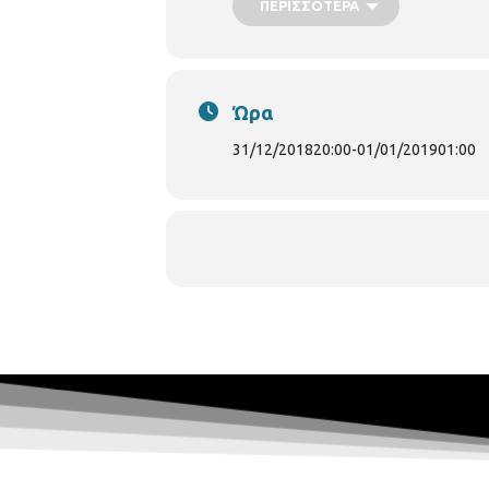
ΠΕΡΙΣΣΌΤΕΡΑ
Γάλλος
Georges Perin
, ένας soul -
James Brown, Nina Simone, Mick Tay
και ξέφρενους ρυθμούς στην πλατεία 
ids="63718,63719,63717,63716,63715
Ώρα
31/12/2018
20:00
-
01/01/2019
01:00