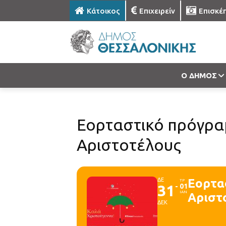
Κάτοικος
Επιχειρείν
Επισκέ
Ο ΔΗΜΟΣ
Εορταστικό πρόγρα
Αριστοτέλους
ΔΕ
Εορτα
ΤΡ
31
01
ΙΑΝ
Αριστ
ΔΕΚ