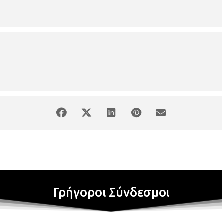
 funk performer με πλούσιο βιογραφικό και δισκογραφία, που έχει ¨ανο
lor κ.α. Όλα είναι έτοιμα για μία αξέχαστη τετράωρη πρωτοχρονιάτι
Αριστοτέλους ! Χορηγοί: [gallery link="file" order="DESC" columns="8
,63714,63713,63855"] [/vc_column_text][/vc_column][/vc_row]
Γρήγοροι Σύνδεσμοι