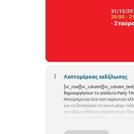
Λεπτομέρειες εκδήλωσης
[vc_row][vc_column][vc_column_text]
δημιουργήσουν το απόλυτο Party Tim
Μπαϊράμη και ένα ποπ χορευτικό ελλ
για να ξεσηκώσει το κοινό μέχρι τελ
των ίδιων αλλά και αναπάντεχες δια
Θεσσαλονικείς
ΜΠΛΕ
, το πρωτότυπο
συναυλίες. Επτά albums και ένα διπλ
μακροβιότερα και πιο αγαπημένα συγ