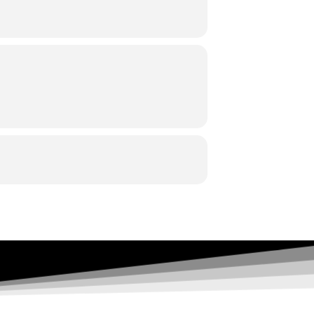
ίξει¨ συναυλίες ξένων καλλιτεχνών όπως
κη γιορτή με εντυπωσιακά πυροτεχνήματα
"