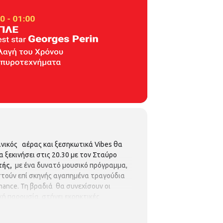
Νεανικός αέρας και ξεσηκωτικά Vibes θα
 ξεκινήσει στις 20.30 με τον Σταύρο
ής,
με ένα δυνατό μουσικό πρόγραμμα,
στούν επί σκηνής αγαπημένα τραγούδια
mance. Τη βραδιά θα συνεχίσουν οι
κή παρουσία, στήνει εκρηκτικές
, τους έχουν καθιερώσει ως ένα από τα
νιστεί, ως special guest, ο Ελληνο-