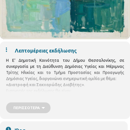
Λεπτομέρειες εκδήλωσης
Η Ε' Δημοτική Κοινότητα του Δήμου Θεσσαλονίκης, σε
συνεργασία με τη Διεύθυνση Δημόσιας Υγείας και Μέριμνας
Τρίτης Ηλικίας και το Τμήμα Προστασίας και Προαγωγής
Δημόσιας Υγείας, διοργανώνει ενημερωτική ομιλία με θέμα:
«Διατροφή και Σακχαρώδης Διαβήτης»
.
Εισηγητές της εκδήλωσης θα είναι:
Τσιάχτα Μαρία
, MSC Διαιτολόγος – Διατροφολόγος
Κτενίδου Χαρ. Φανή
, Χειρουργός Οδοντίατρος με εξειδίκευση
ΠΕΡΙΣΣΌΤΕΡΑ
στην αισθητική οδοντιατρική, Διοικητικό Μέλος της Ελληνικής
Οδοντιατρικής Ομοσπονδίας και Κοινοτική Σύμβουλος της Ε΄
Κοινότητας Θεσσαλονίκης