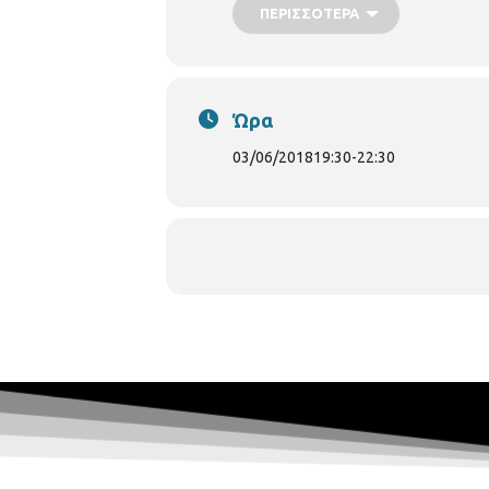
ΠΕΡΙΣΣΌΤΕΡΑ
του Συλλόγου Κερκυραίων και 
του Πολιτιστικού Συλλόγου Χαρ
του Συλλόγου Φίλων Κρητικής
Ώρα
03/06/2018
19:30
-
22:30