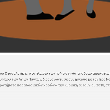
μου Θεσσαλονίκης, στο πλαίσιο των πολιτιστικών της δραστηριοτήτων
ύ Ναού των Αγίων Πάντων, διοργανώνει, σε συνεργασία με τον Ιερό Να
γκροτήματα παραδοσιακών χορών»
, την
Κυριακή 03 Ιουνίου 2018
, σ
 τα χορευτικά συγκροτήματα
:
Θεσσαλονίκης (2 σχήματα),