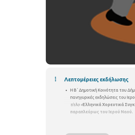
Λεπτομέρειες εκδήλωσης
Η Β΄ Δημοτική Κοινότητα του Δή
πανηγυρικές εκδηλώσεις του Ιερο
τίτλο «
Ελληνικά Χορευτικά Συ
παραπλεύρως του Ιερού Ναού.
Στην εκδήλωση θα συμμετάσχουν
του
Ιερού Ναού Αγίων Πάντων 