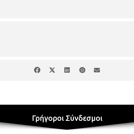
Φίλων της Κέρκυρας «Ιωάννης Καποδίστριας»,
ιλάου «Οι Τρεις Ιεράρχες» και
 Παράδοσης Θέρμης «Ξαστεριά».
Γρήγοροι Σύνδεσμοι