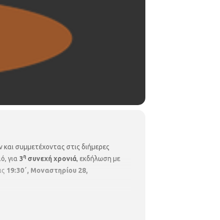
 και συμμετέχοντας στις διήμερες
η
ό, για
3
συνεχή χρονιά
, εκδήλωση με
τις
19:30΄, Μοναστηρίου 28,