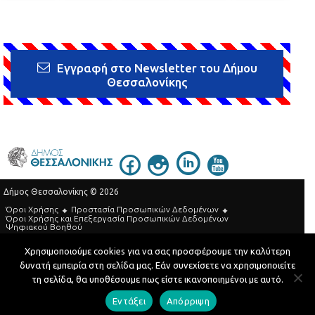
Εγγραφή στο Newsletter του Δήμου
Θεσσαλονίκης
Δήμος Θεσσαλονίκης © 2026
Όροι Χρήσης
Προστασία Προσωπικών Δεδομένων
Όροι Xρήσης και Eπεξεργασία Προσωπικών Δεδομένων
Ψηφιακού Βοηθού
Τηλεφωνικός Κατάλογος
Χρησιμοποιούμε cookies για να σας προσφέρουμε την καλύτερη
δυνατή εμπειρία στη σελίδα μας. Εάν συνεχίσετε να χρησιμοποιείτε
Developed by
MyCompany Projects
τη σελίδα, θα υποθέσουμε πως είστε ικανοποιημένοι με αυτό.
Εντάξει
Απόρριψη