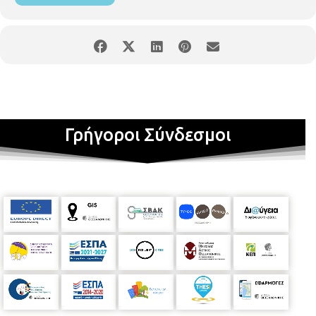
Στόχος μας είναι να μπορέσουμε να ενισχύσουμε την
καλλιτεχνική δημιουργία
των παιδιών.
Στο
τέλος
της σχολικής χρονιάς θα διοργανώσουμε μια έκθεση
στην αίθουσα του Συμβουλίου της Ενότητας με τις
δημιουργίες των μικρών καλλιτεχνών μας!
Ο Πρόεδρος της Ενότητας Τριανδρίας
Δημήτρης Γιαχούδης
Γρήγοροι Σύνδεσμοι