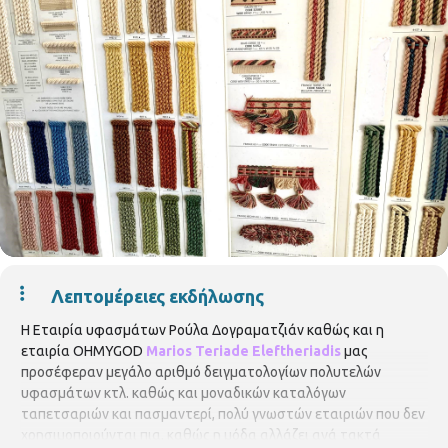
Λεπτομέρειες εκδήλωσης
Η Εταιρία υφασμάτων Ρούλα Δογραματζιάν καθώς και η
εταιρία OHMYGOD
Marios Teriade Eleftheriadis
μας
προσέφεραν μεγάλο αριθμό δειγματολογίων πολυτελών
υφασμάτων κτλ. καθώς και μοναδικών καταλόγων
ταπετσαριών και πασμαντερί, πολύ γνωστών εταιριών που δεν
χρησιμοποιούνται πια,
καθώς η μόδα αλλάζει ανά τακτά