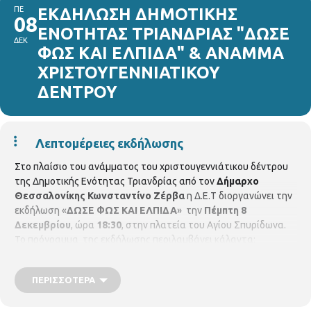
ΠΕ
ΕΚΔΗΛΩΣΗ ΔΗΜΟΤΙΚΗΣ
08
ΕΝΟΤΗΤΑΣ ΤΡΙΑΝΔΡΙΑΣ "ΔΩΣΕ
ΔΕΚ
ΦΩΣ ΚΑΙ ΕΛΠΙΔΑ" & ΑΝΑΜΜΑ
ΧΡΙΣΤΟΥΓΕΝΝΙΑΤΙΚΟΥ
ΔΕΝΤΡΟΥ
Λεπτομέρειες εκδήλωσης
Στο πλαίσιο του ανάμματος του χριστουγεννιάτικου δέντρου
της Δημοτικής Ενότητας Τριανδρίας από τον
Δήμαρχο
Θεσσαλονίκης Κωνσταντίνο Ζέρβα
η Δ.Ε.Τ διοργανώνει την
εκδήλωση «
ΔΩΣΕ ΦΩΣ ΚΑΙ ΕΛΠΙΔΑ
» την
Πέμπτη 8
Δεκεμβρίου
, ώρα
18:30
, στην πλατεία του Αγίου Σπυρίδωνα.
Το πρόγραμμα της εκδήλωσης περιλαμβάνει κάλαντα:
από την Φιλαρμονική Ορχήστρα του Δήμου Θεσσαλονίκης,
από την παιδική χορωδία του Συλλόγου Ποντίων της Τριανδρίας
ΠΕΡΙΣΣΌΤΕΡΑ
από την χορωδία του Πολιτιστικού Συλλόγου Τριανδρίας,