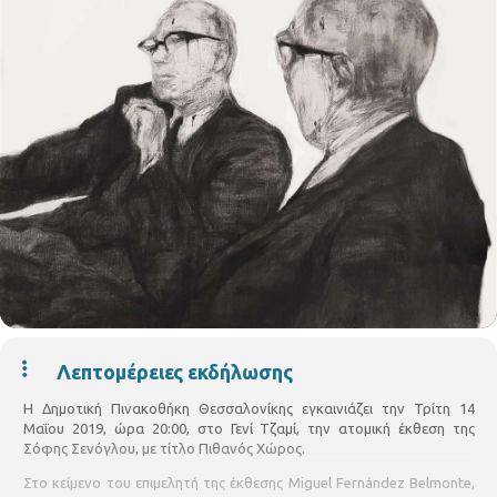
Λεπτομέρειες εκδήλωσης
Η Δημοτική Πινακοθήκη Θεσσαλονίκης εγκαινιάζει την Τρίτη 14
Μαΐου 2019, ώρα 20:00, στο Γενί Tζαμί, την ατομική έκθεση της
Σόφης Σενόγλου, με τίτλο Πιθανός Χώρος.
Στο κείμενο του επιμελητή της έκθεσης Miguel Fernández Belmonte,