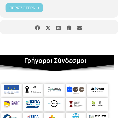
Παρασκευή 10.00-16.00, Σάββατο 11.00-15.00 Οργάνωση
ΠΕΡΙΣΣΌΤΕΡΑ
ΔΗΜΟΤΙΚΗ ΠΙΝΑΚΟΘΗΚΗ ΘΕΣΣΑΛΟΝΙΚΗΣ ΓΕΝΙ ΤΖΑΜΙ |
Αρχαιολογικού Μουσείου 30 | E-mail
pinakothiki@thessaloniki.gr
FB event:
Πιθανός Χώρος, ατομική έκθεση της Σόφης Σενόγλου
| Γενί Τζαμί
*Από το κείμενο για την έκθεση του Δρος Miguel
Fernández Belmonte, Ιστορικού τέχνης, Μεταδιδάκτορα
ερευνητή Α.Π.Θ.
Γρήγοροι Σύνδεσμοι