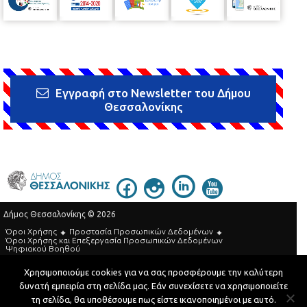
Εγγραφή στο Newsletter του Δήμου
Θεσσαλονίκης
Δήμος Θεσσαλονίκης © 2026
Όροι Χρήσης
Προστασία Προσωπικών Δεδομένων
Όροι Xρήσης και Eπεξεργασία Προσωπικών Δεδομένων
Ψηφιακού Βοηθού
Τηλεφωνικός Κατάλογος
Χρησιμοποιούμε cookies για να σας προσφέρουμε την καλύτερη
δυνατή εμπειρία στη σελίδα μας. Εάν συνεχίσετε να χρησιμοποιείτε
Developed by
MyCompany Projects
τη σελίδα, θα υποθέσουμε πως είστε ικανοποιημένοι με αυτό.