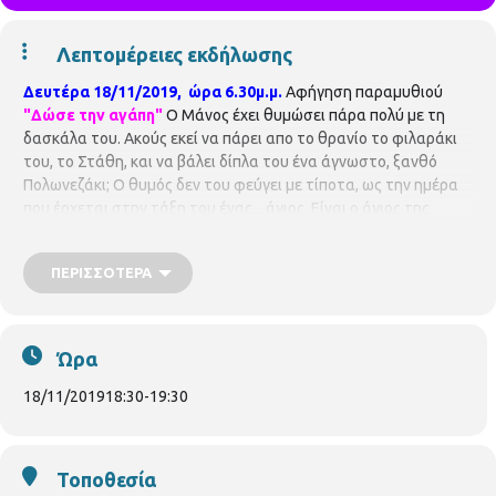
Λεπτομέρειες εκδήλωσης
Δευτέρα 18/11/2019, ώρα 6.30μ.μ.
Αφήγηση παραμυθιού
"Δώσε την αγάπη"
Ο Μάνος έχει θυμώσει πάρα πολύ με τη
δασκάλα του. Ακούς εκεί να πάρει απο το θρανίο το φιλαράκι
του, το Στάθη, και να βάλει δίπλα του ένα άγνωστο, ξανθό
Πολωνεζάκι; Ο θυμός δεν του φεύγει με τίποτα, ως την ημέρα
που έρχεται στην τάξη του ένας... άγιος. Είναι ο άγιος της
φιλίας και βαστά ένα μήλο στο χέρι. Τι το θέλει το μήλο; Τι θα
γίνει παρακάτω; Θα ακολουθήσουν κατασκευές.
ΠΕΡΙΣΣΌΤΕΡΑ
Υλικά που θα χρειαστούν: κόκκινο χαρτόνι σε Α4, κόλα και ψαλίδι.
Η συ
μμετοχή είναι δωρεάν, αλλά απαιτείται προεγγραφή.
Οι θέσεις είναι περιορισμένες και θα τηρηθεί απόλυτη
Ώρα
σειρά προτεραιότητας, ενώ θα υπάρξει λίστα αναμονής σε
περίπτωση υπεράριθμων εγγραφών.
Παρακαλούνται όλοι
18/11/2019
18:30
-
19:30
οι συμμετέχοντες να ενημερώνουν σε περίπτωση
ακύρωσης.
Δηλώσεις συμμετοχής: Περιφερειακή
Βιβλιοθήκη Κάτω Τούμπας,Πυλαίας 59, τηλ:2310919039
Τοποθεσία