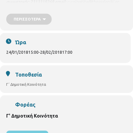
συμμετοχής: 2313318268
email
:
c-coinotita@thessaloniki.gr
Μέγιστος αριθμός 15 ατόμων και θα τηρηθεί σειρά
προτεραιότητας.
ΠΕΡΙΣΣΌΤΕΡΑ
Ώρα
24/01/2018
15:00
-
28/02/2018
17:00
Τοποθεσία
Γ΄ Δημοτική Κοινότητα
Φορέας
Γ' Δημοτική Κοινότητα