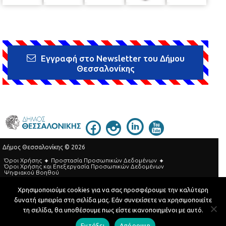
Εγγραφή στο Newsletter του Δήμου
Θεσσαλονίκης
Δήμος Θεσσαλονίκης © 2026
Όροι Χρήσης
Προστασία Προσωπικών Δεδομένων
Όροι Xρήσης και Eπεξεργασία Προσωπικών Δεδομένων
Ψηφιακού Βοηθού
Τηλεφωνικός Κατάλογος
Χρησιμοποιούμε cookies για να σας προσφέρουμε την καλύτερη
δυνατή εμπειρία στη σελίδα μας. Εάν συνεχίσετε να χρησιμοποιείτε
Developed by
MyCompany Projects
τη σελίδα, θα υποθέσουμε πως είστε ικανοποιημένοι με αυτό.
Εντάξει
Απόρριψη