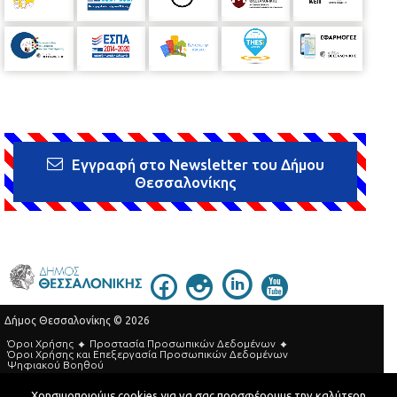
Εγγραφή στο Newsletter του Δήμου
Θεσσαλονίκης
Δήμος Θεσσαλονίκης © 2026
Όροι Χρήσης
Προστασία Προσωπικών Δεδομένων
Όροι Xρήσης και Eπεξεργασία Προσωπικών Δεδομένων
Ψηφιακού Βοηθού
Τηλεφωνικός Κατάλογος
Χρησιμοποιούμε cookies για να σας προσφέρουμε την καλύτερη