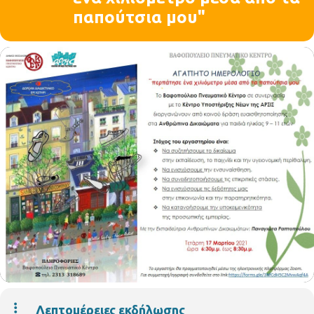
παπούτσια μου"
Λεπτομέρειες εκδήλωσης