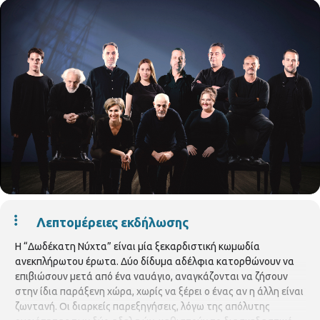
Λεπτομέρειες εκδήλωσης
Η “Δωδέκατη Νύχτα” είναι μία ξεκαρδιστική κωμωδία
ανεκπλήρωτου έρωτα. Δύο δίδυμα αδέλφια κατορθώνουν να
επιβιώσουν μετά από ένα ναυάγιο, αναγκάζονται να ζήσουν
στην ίδια παράξενη χώρα, χωρίς να ξέρει ο ένας αν η άλλη είναι
ζωντανή. Οι διαρκείς παρεξηγήσεις, λόγω της απόλυτης