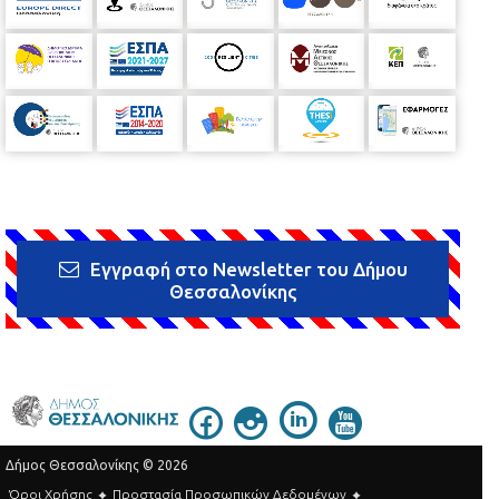
Συγκεκριμένα, ο Δήμος Θεσσαλονίκης πρόκειται να
διοργανώσει, για το κοινό, τ
ην
παρακάτω
εκδ
ήλωση:
Συναυλία νέων καλλιτεχνών της πόλης
και
street party
στις
15
/9/
2019
, στην
οδό Εδέσσης
με ελεύθερη είσοδο
Το αναλυτικό πρόγραμμα
του
Reworks 201
9
,
η είσοδος στις
υπόλοιπες
εκδηλώσεις του οποίου είναι με εισιτήριο,
είναι
διαθέσιμο στ
ον παρακάτω σύνδεσμο:
www.reworks.gr
Εγγραφή στο Newsletter του Δήμου
Θεσσαλονίκης
Δήμος Θεσσαλονίκης © 2026
Όροι Χρήσης
Προστασία Προσωπικών Δεδομένων