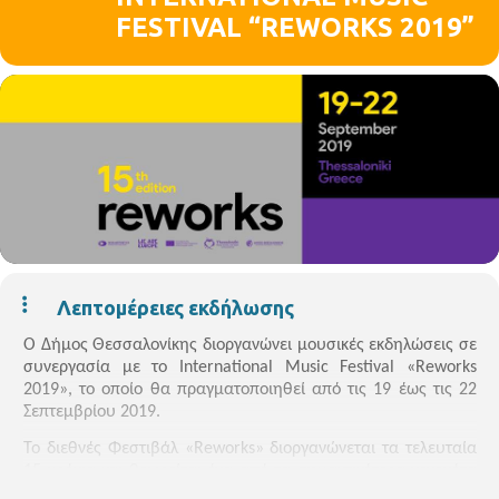
FESTIVAL “REWORKS 2019”
Λεπτομέρειες εκδήλωσης
Ο Δήμος Θεσσαλονίκης
διοργανώνει
μουσικές εκδηλώσεις σε
συνεργασία με
το International Music Festival «Reworks
201
9
»,
το οποίο θα πραγματοποιηθεί από τις
19
έως τις 2
2
Σεπτεμβρίου 201
9
.
Το διεθνές
Φ
εστιβάλ «Reworks» διοργανώνεται τα τελευταία
1
5
χρόνια και θεωρείται ένα από τα σημαντικότερα γεγονότα
γύρω από τις σύγχρονες μορφές μουσικής στην Ελλάδα και