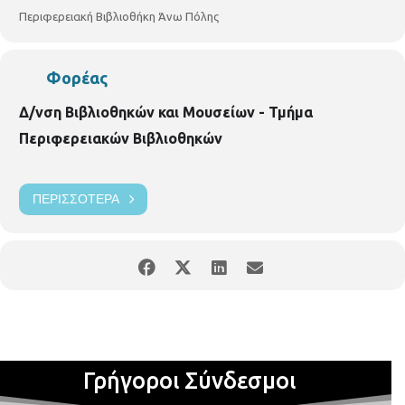
Διεύθυνση Βιβλιοθηκών και Μουσείων Τμήμα Περιφερειακών
Περιφερειακή Βιβλιοθήκη Άνω Πόλης
Βιβλιοθηκών
Περιφερειακή Βιβλιοθήκη
Άνω Πόλης
Κρίσπου 7
,
τ
ηλ: 2310
219329
E mail: vivlio.anopolis@thessaloniki.gr
https://www.facebook.com/vivlio.anopolis
Φορέας
Δ/νση Βιβλιοθηκών και Μουσείων - Τμήμα
Περιφερειακών Βιβλιοθηκών
ΠΕΡΙΣΣΌΤΕΡΑ
Γρήγοροι Σύνδεσμοι