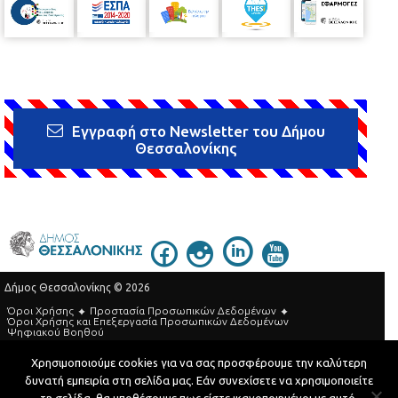
Εγγραφή στο Newsletter του Δήμου
Θεσσαλονίκης
Δήμος Θεσσαλονίκης © 2026
Όροι Χρήσης
Προστασία Προσωπικών Δεδομένων
Όροι Xρήσης και Eπεξεργασία Προσωπικών Δεδομένων
Ψηφιακού Βοηθού
Τηλεφωνικός Κατάλογος
Χρησιμοποιούμε cookies για να σας προσφέρουμε την καλύτερη
δυνατή εμπειρία στη σελίδα μας. Εάν συνεχίσετε να χρησιμοποιείτε
Developed by
MyCompany Projects