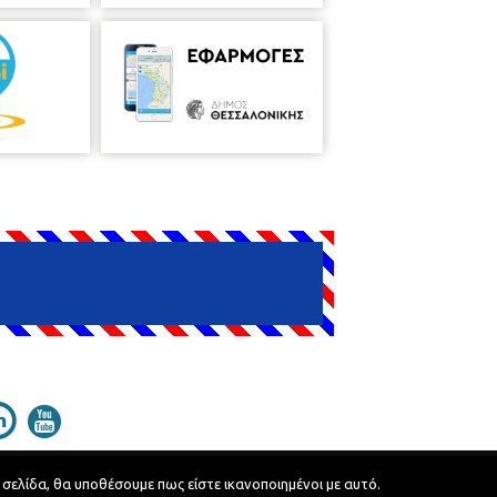
 σελίδα, θα υποθέσουμε πως είστε ικανοποιημένοι με αυτό.
Developed by
MyCompany Projects