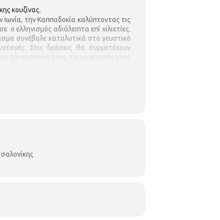
ης κουζίνας.
 Ιωνία, την Καππαδοκία καλύπτοντας τις
 ο ελληνισμός αδιάλειπτα επί χιλιετίες.
θεσμα συνέβαλε καταλυτικά στο γευστικό
υνταγές. Στις δράσεις θα συμμετέχουν
ε την εμπειρία τους, τις μαγειρικές τους
αίθριες δράσεις θα συμμετέχουν περίπου
 γεύσεις και αρώματα της Μικρασιάτικης
πάγκους των συλλόγων.
σαλονίκης