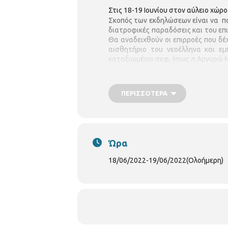
Στις 18-19 Ιουνίου στον αύλειο χώ
Σκοπός των εκδηλώσεων είναι να πα
διατροφικές παραδόσεις και του επι
Θα αναδειχθούν οι επιρροές που δέ
αισθητήριο του νεοέλληνα και εμ
καταξιωμένοι σεφ, όπως η Αργυρώ Μπ
ικανότητες και το κύρος που διαθέ
Η εκδήλωση περιλαμβάνει επίσης υπ
ΠΕΡΙΣΣΌΤΕΡΑ
20 Μικρασιάτικοι σύλλογοι, που θα
κουζίνας. Κάθε μέρα θα βρίσκεται σ
Ώρα
18/06/2022
-
19/06/2022
(Ολοήμερη)