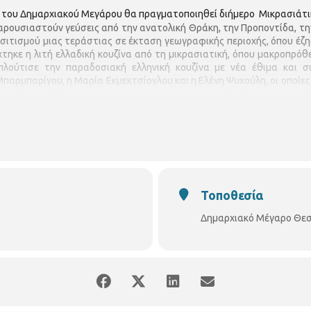
ρο του Δημαρχιακού Μεγάρου θα πραγματοποιηθεί διήμερο Μικρασιάτικ
ρουσιαστούν γεύσεις από την ανατολική Θράκη, την Προποντίδα, την
σιτισμού μιας τεράστιας σε έκταση γεωγραφικής περιοχής, όπου έζησε
χτηκε η λιτή ελλαδική κουζίνα από τη μικρασιατική, όπου μακροπρό
πλούτισε την παραδοσιακή ελληνική κουζίνα με νέα έθιμα και σ
αρμπαρίγου, η Μαρία Εκμεκτσίογλου και η Ελένη Ψυχούλη, οι οποίες μ
τουν θα συμβάλουν ουσιαστικά στην επιτυχία της εκδήλωσης.
αίθριες δράσεις με τη συμμετοχή Μικρασιατικών συλλόγων. Στις υπ
 αναλάβουν να μας ταξιδέψουν στις αλησμόνητες πατρίδες μέσα από
την εκδήλωση και ένας από τους σεφ, ο οποίος θα περιηγείται στους 
Τοποθεσία
Δημαρχιακό Μέγαρο Θεσ