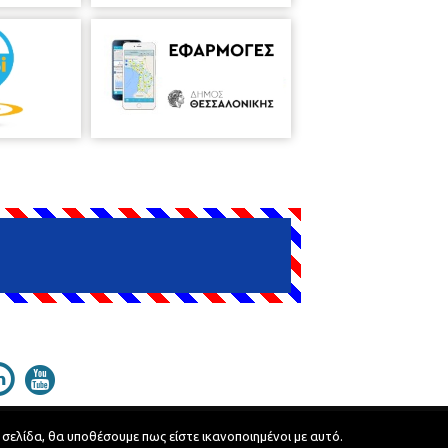
 σελίδα, θα υποθέσουμε πως είστε ικανοποιημένοι με αυτό.
Developed by
MyCompany Projects