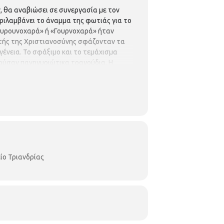
, θα αναβιώσει σε συνεργασία με τον
ιλαμβάνει το άναμμα της φωτιάς για το
Γουρουνοχαρά» ή «Γουρνοχαρά» ήταν
ρτής της Χριστιανοσύνης σφάζονταν τα
ογένεια. Το σφάξιμο και το τεμάχισμα
δούσαν πανηγυριώτικα τραγούδια. Η
παλαιού 1ου Δημοτικού Σχολείου
ίο Τριανδρίας