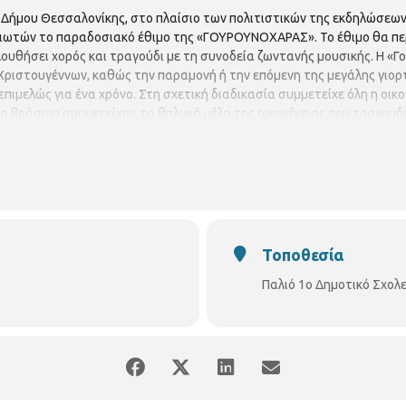
 Δήμου Θεσσαλονίκης, στο πλαίσιο των πολιτιστικών της εκδηλώσεων
ιωτών το παραδοσιακό έθιμο της «ΓΟΥΡΟΥΝΟΧΑΡΑΣ». Το έθιμο θα περ
λουθήσει χορός και τραγούδι με τη συνοδεία ζωντανής μουσικής. Η «
Χριστουγέννων, καθώς την παραμονή ή την επόμενη της μεγάλης γιο
επιμελώς για ένα χρόνο. Στη σχετική διαδικασία συμμετείχε όλη η οικ
α βράσιμο συμμετείχαν τα θηλυκά μέλη της οικογένειας που τραγου
υριακή 21 Ιανουαρίου 2018 ώρα 10:00 – 17:00 στον αύλειο χώρο του 
ΘΕΡΗ
Τοποθεσία
Παλιό 1ο Δημοτικό Σχολε