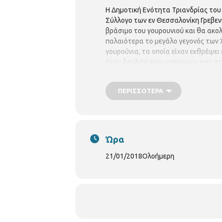
Η Δημοτική Ενότητα Τριανδρίας του
Σύλλογο των εν Θεσσαλονίκη Γρεβεν
βράσιμο του γουρουνιού και θα ακο
παλαιότερα το μεγάλο γεγονός των 
γουρούνια, τα οποία είχαν εκθρέψει 
ήταν δουλεία των αρσενικών ενώ στ
εκδήλωση θα πραγματοποιηθεί την Κ
Τριανδρίας. Η ΕΙΣΟΔΟΣ ΕΙΝΑΙ ΕΛΕΥ
ΠΕΡΙΣΣΌΤΕΡΑ
Ώρα
21/01/2018
Ολοήμερη