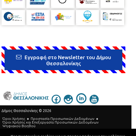
Εγγραφή στο Newsletter του Δήμου
Θεσσαλονίκης
Δήμος Θεσσαλονίκης © 2026
Όροι Χρήσης
Προστασία Προσωπικών Δεδομένων
Όροι Xρήσης και Eπεξεργασία Προσωπικών Δεδομένων
Ψηφιακού Βοηθού
Τηλεφωνικός Κατάλογος