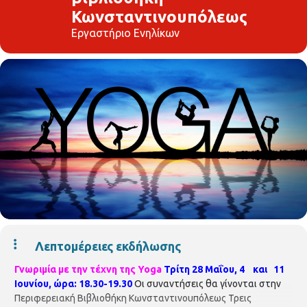
Κωνσταντινουπόλεως
Εργαστήριο Ενηλίκων
Λεπτομέρειες εκδήλωσης
Γνωριμία με την τέχνη της Yoga
Τρίτη 28 Μαΐου, 4 και 11
Ιουνίου, ώρα: 18.30-19.30
Οι συναντήσεις θα γίνονται στην
Περιφερειακή Βιβλιοθήκη Κωνσταντινουπόλεως Τρεις