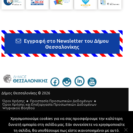
Εγγραφή στο Newsletter του Δήμου
Θεσσαλονίκης
Δήμος Θεσσαλονίκης © 2026
Όροι Χρήσης
Προστασία Προσωπικών Δεδομένων
Όροι Xρήσης και Eπεξεργασία Προσωπικών Δεδομένων
Ψηφιακού Βοηθού
Τηλεφωνικός Κατάλογος
Χρησιμοποιούμε cookies για να σας προσφέρουμε την καλύτερη
δυνατή εμπειρία στη σελίδα μας. Εάν συνεχίσετε να χρησιμοποιείτε
Developed by
MyCompany Projects
τη σελίδα, θα υποθέσουμε πως είστε ικανοποιημένοι με αυτό.