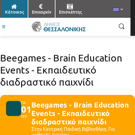
Κάτοικος
Επιχειρείν
Επισκέπτης
Βeegames - Brain Education
Events - Εκπαιδευτικό
διαδραστικό παιχνίδι
ΠΑ
Βeegames - Brain Education
01
Events - Εκπαιδευτικό
ΔΕΚ
διαδραστικό παιχνίδι
Στην Κεντρική Παιδική Βιβλιοθήκη. Για
μαθητές Λυκείου.