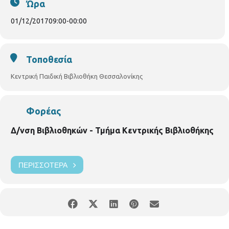
Ώρα
Μαθηματικός και ο
Στεφάνου Θεόδωρος
, Φυσικός .
Παρασκευή 1/12/2017 , ώρες 9.00 – 10.00, 10.00 – 11.00 και
01/12/2017
09:00
-
00:00
11.00 – 12.00
Δευτέρα 11/12/2017, ώρα 10.00 – 11.00
Τοποθεσία
Κεντρική Παιδική Βιβλιοθήκη Θεσσαλονίκης
Φορέας
Δ/νση Βιβλιοθηκών - Τμήμα Κεντρικής Βιβλιοθήκης
ΠΕΡΙΣΣΌΤΕΡΑ