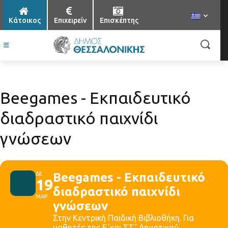
Κάτοικος
Επιχειρείν
Επισκέπτης
Βeegames - Εκπαιδευτικό
διαδραστικό παιχνίδι
γνώσεων
ΔΕ
Βeegames - Εκπαιδευτικό
19
διαδραστικό παιχνίδι
ΜΑΡ
γνώσεων
Στην Κεντρική Παιδική Βιβλιοθήκη. Για
μαθητές της Ε΄και ΣΤ΄ Δημοτικού.