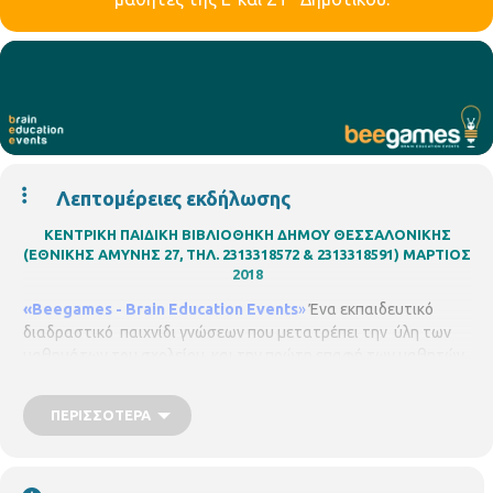
Λεπτομέρειες εκδήλωσης
ΚΕΝΤΡΙΚΗ ΠΑΙΔΙΚΗ ΒΙΒΛΙΟΘΗΚΗ ΔΗΜΟΥ ΘΕΣΣΑΛΟΝΙΚΗΣ
(ΕΘΝΙΚΗΣ ΑΜΥΝΗΣ 27, ΤΗΛ. 2313318572 & 2313318591)
ΜΑΡΤΙΟΣ
2018
«Βeegames -
Brain Education Events
»
Ένα εκπαιδευτικό
διαδραστικό παιχνίδι γνώσεων που μετατρέπει την ύλη των
μαθημάτων του σχολείου και την πρώτη επαφή των μαθητών
με τον χώρο της βιβλιοθήκης, σε παιχνίδι. Απευθύνεται σε
μαθητές των Ε΄ ή ΣΤ΄ τάξεων του Δημοτικού, προσαρμοσμένο
ΠΕΡΙΣΣΌΤΕΡΑ
στις γνώσεις τους. Οι μαθητές με τη χρήση των tablets,
απαντούν σε ερωτήσεις μαθηματικών, φυσικών επιστημών,
γεωγραφίας, ορθογραφίας, περιβάλλοντος, ιστορίας αλλά και