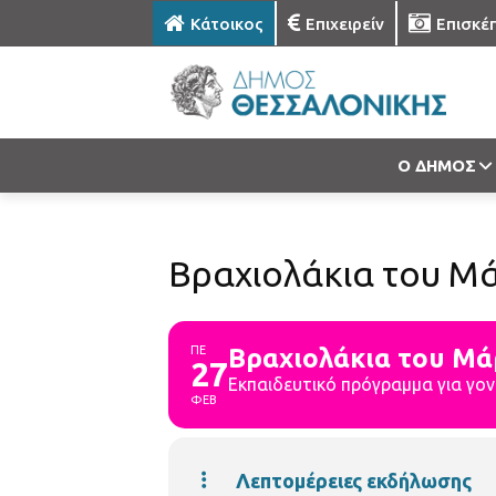
Κάτοικος
Επιχειρείν
Επισκέ
Ο ΔΗΜΟΣ
Βραχιολάκια του Μά
ΠΕ
Βραχιολάκια του Μά
27
Εκπαιδευτικό πρόγραμμα για γονε
ΦΕΒ
Λεπτομέρειες εκδήλωσης