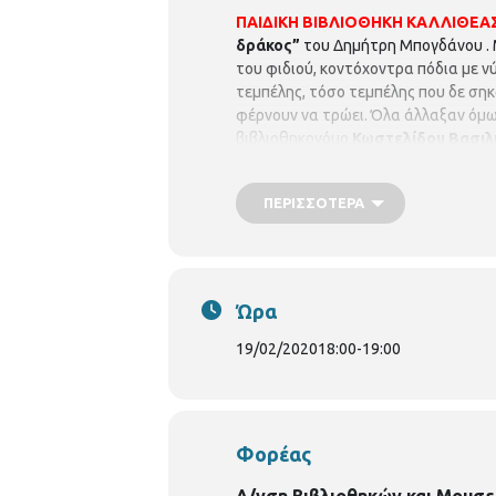
ΠΑΙΔΙΚΗ ΒΙΒΛΙΟΘΗΚΗ ΚΑΛΛΙΘΕΑ
δράκος”
του Δημήτρη Μπογδάνου . Μ
του φιδιού, κοντόχοντρα πόδια με ν
τεμπέλης, τόσο τεμπέλης που δε σηκ
φέρνουν να τρώει. Όλα άλλαξαν όμω
βιβλιοθηκονόμο
Κωστελίδου Βασιλι
συμμετοχή είναι δωρεάν, αλλά απα
θα υπάρξει λίστα αναμονής σε π
ΠΕΡΙΣΣΌΤΕΡΑ
Ώρα
19/02/2020
18:00
-
19:00
Φορέας
Δ/νση Βιβλιοθηκών και Μουσε