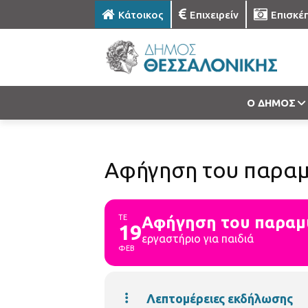
Κάτοικος
Επιχειρείν
Επισκέ
Ο ΔΗΜΟΣ
Αφήγηση του παραμυ
ΤΕ
Αφήγηση του παραμυ
19
εργαστήριο για παιδιά
ΦΕΒ
Λεπτομέρειες εκδήλωσης