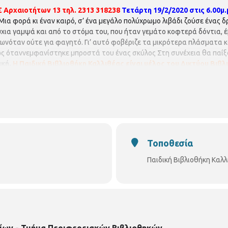
Σ
Αρχαιοτήτων 13
τηλ. 2313 318238
Τετάρτη 19/2/2020 στις 6.00μ.
ια φορά κι έναν καιρό, σ’ ένα μεγάλο πολύχρωμο λιβάδι ζούσε ένας δρ
ύχια γαμψά και από το στόμα του, που ήταν γεμάτο κοφτερά δόντια, 
ωνόταν ούτε για φαγητό. Γι’ αυτό φοβέριζε τα μικρότερα πλάσματα κ
ς όταννεμφανίστηκε μπροστά του ένας σκύλος Στη συνέχεια θα παίξ
κή.
Η Παιδική Βιβλιοθήκη Καλλιθέας είναι μέλος του Δικτύου Βι
ιτείται προεγγραφή. Οι θέσεις είναι περιορισμένες και θα τηρη
ερίπτωση υπεράριθμων εγγραφών.
Τοποθεσία
Παιδική Βιβλιοθήκη Καλ
ίων - Τμήμα Περιφερειακών Βιβλιοθηκών