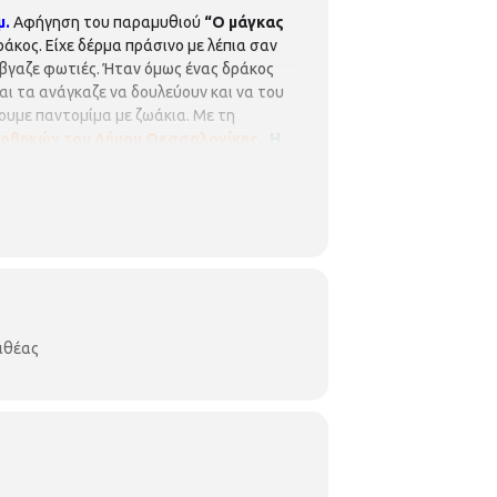
μ.
Αφήγηση του παραμυθιού
“Ο μάγκας
άκος. Είχε δέρμα πράσινο με λέπια σαν
έβγαζε φωτιές. Ήταν όμως ένας δράκος
αι τα ανάγκαζε να δουλεύουν και να του
ουμε παντομίμα με ζωάκια. Με τη
βλιοθηκών του Δήμου Θεσσαλονίκης.
Η
θεί απόλυτη σειρά προτεραιότητας, ενώ
λιθέας