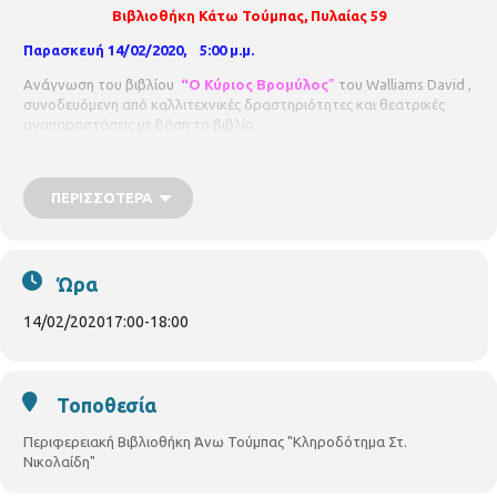
Βιβλιοθήκη Κάτω Τούμπας, Πυλαίας 59
Παρασκευή
14/
0
2/20
20,
5:00 μ.μ.
Ανάγνωση
του βιβλίου
“Ο Κ
ύριος Βρομύλος
”
του
W
alliams David
,
συνοδευόμενη από καλλιτεχνικές δραστηριότητες
και
θεατρικές
αναπαραστάσεις με βάση το βιβλίο.
Με προεγγραφή.
Για παιδιά 10-12 ετών.
Συντονίστρια η ψυχολόγος
Μαριάννα Μαλεγκάνου.
ΠΕΡΙΣΣΌΤΕΡΑ
Ώρα
14/02/2020
17:00
-
18:00
Τοποθεσία
Περιφερειακή Βιβλιοθήκη Άνω Τούμπας "Κληροδότημα Στ.
Νικολαίδη"