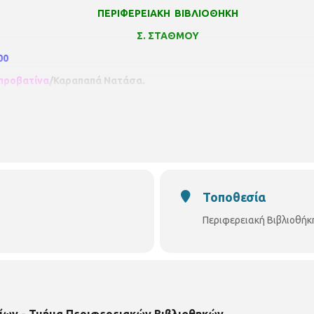
ΠΕΡΙΦΕΡΕΙΑΚΗ ΒΙΒΛΙΟΘΗΚΗ
Σ. ΣΤΑΘΜΟΥ
00
 προβατίνα
/
Καραπαπά Νατάσα.
φέρουμε στους μικρούς μας φίλους τη γνώση και τη σοφία του λαού μ
 φαντασίας τους.
 Αράπης
στον κύριο
θετε μόνοι
Τοποθεσία
Περιφερειακή Βιβλιοθήκ
σουν τη
ίων - Τμήμα Περιφερειακών Βιβλιοθηκών