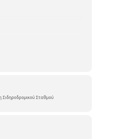
ε, τους διαδρόμους της δικής τους
η Σιδηροδρομικού Σταθμού