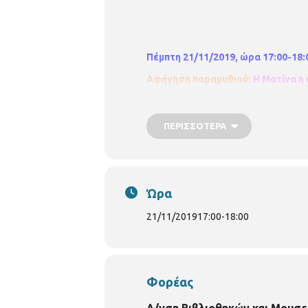
Πέμπτη 21/11/2019, ώρα 17:00-18:
Αφήγηση παραμυθιού:
Η Ματίνα η
Μέσα από το βιβλίο θέλουμε να μετα
αθώας σκέψης και της ταξιδεύτρας
ΠΕΡΙΣΣΌΤΕΡΑ
Η Ματίνα, ο κύριος Κωνσταντίνος, ο
και η Ρίτσα θα δώσουν ένα μάθημα 
Τάσο, θα....καλύτερα όμως να το μά
Ώρα
σας.
21/11/2019
17:00
-
18:00
Στη συνέχεια τα παιδιά θα ζωγραφί
Ματίνα τη προβατίνα.
Για παιδιά 6-8 ετών
Φορέας
Δ/νση Βιβλιοθηκών και Μουσε