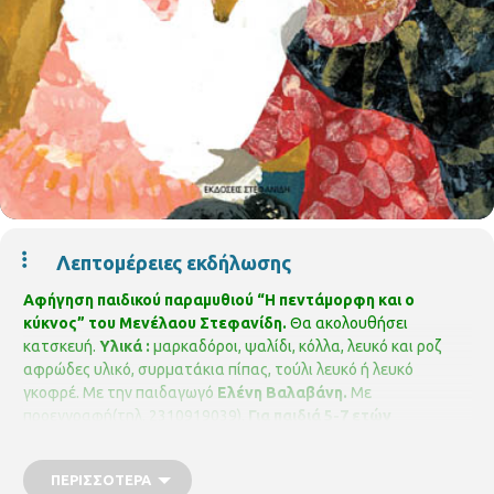
Λεπτομέρειες εκδήλωσης
Αφήγηση παιδικού παραμυθιού “Η πεντάμορφη και ο
κύκνος” του Μενέλαου Στεφανίδη.
Θα ακολουθήσει
κατσκευή.
Υλικά :
μαρκαδόροι, ψαλίδι, κόλλα, λευκό και ροζ
αφρώδες υλικό, συρματάκια πίπας, τούλι λευκό ή λευκό
γκοφρέ.
Με την παιδαγωγό
Ελένη Βαλαβάνη.
Με
προεγγραφή(τηλ. 2310919039).
Για παιδιά 5-7 ετών
ΠΕΡΙΣΣΌΤΕΡΑ