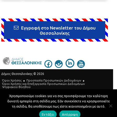
Εγγραφή στο Newsletter του Δήμου
Θεσσαλονίκης
Δήμος Θεσσαλονίκης © 2026
Όροι Χρήσης
Προστασία Προσωπικών Δεδομένων
Όροι Xρήσης και Eπεξεργασία Προσωπικών Δεδομένων
Ψηφιακού Βοηθού
Τηλεφωνικός Κατάλογος
Χρησιμοποιούμε cookies για να σας προσφέρουμε την καλύτερη
δυνατή εμπειρία στη σελίδα μας. Εάν συνεχίσετε να χρησιμοποιείτε
Developed by
MyCompany Projects
τη σελίδα, θα υποθέσουμε πως είστε ικανοποιημένοι με αυτό.
Εντάξει
Απόρριψη