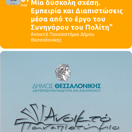
Μία δύσκολη σχέση.
ΜΑΡ
Εμπειρία και Διαπιστώσεις
μέσα από το έργο του
Συνηγόρου του Πολίτη"
Ανοικτό Πανεπιστήμιο Δήμου
Θεσσαλονίκης